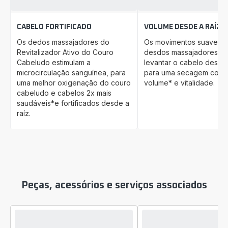
CABELO FORTIFICADO
VOLUME DESDE A RAÍZ
Os dedos massajadores do
Os movimentos suaves 
Revitalizador Ativo do Couro
desdos massajadores aj
Cabeludo estimulam a
levantar o cabelo desde 
microcirculação sanguínea, para
para uma secagem com 
uma melhor oxigenação do couro
volume* e vitalidade.
cabeludo e cabelos 2x mais
saudáveis*e fortificados desde a
raíz.
Peças, acessórios e serviços associados