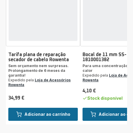
Tarifa plana de reparação
Bocal de 11 mm SS-
secador de cabelo Rowenta
1810001382
Sem orçamento nem surpresas.
Para uma concentração pr
Prolongamento de 6 meses da
calor
garantia!
Expedido pela
Loja de Aces
Expedido pela
Loja de Acessórios
Rowenta
Rowenta
4,10 €
Preço
34,99 €
Stock disponível
Preço
Adicionar ao carrinho
Adicionar ao ca