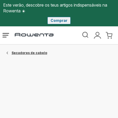
Este verão, descobre os teus artigos indispensáveis na
Rowenta ☀️
Comprar
Página
Abrir
A
O
inicial
o
minha
meu
Rowenta
menu
conta
carri
Secadores de cabelo