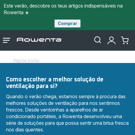
Este verão, descobre os teus artigos indispensáveis na
Rowenta ☀️
Comprar
Página
Abrir
A
O
inicial
o
minha
meu
Rowenta
menu
conta
carri
Página inicial
Como escolher a melhor solução de
ventilação para si?
Quando o verão chega, estamos sempre à procura das
melhores soluções de ventilação para nos sentirmos
frescos. Desde ventoinhas a aparelhos de ar
condicionado portáteis, a Rowenta desenvolveu uma
série de soluções para que possa sentir uma brisa fresca
nos dias quentes.