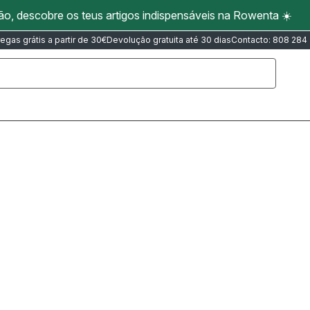
ão, descobre os teus artigos indispensáveis na Rowenta ☀️
regas grátis a partir de 30€
Devolução gratuita até 30 dias
Contacto: 808 284
oRenove