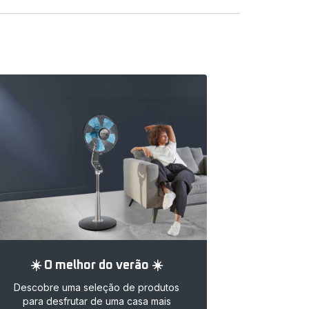
☀️ O melhor do verão ☀️
Descobre uma seleção de produtos
para desfrutar de uma casa mais