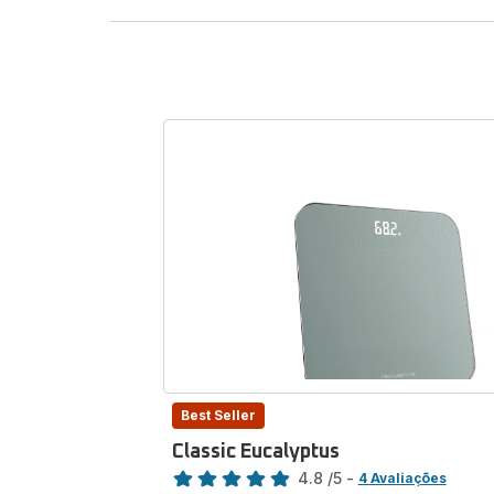
Controle o s
atinja os
Best Seller
Classic Eucalyptus
Classificação
4.8
/5
-
4 Avaliações