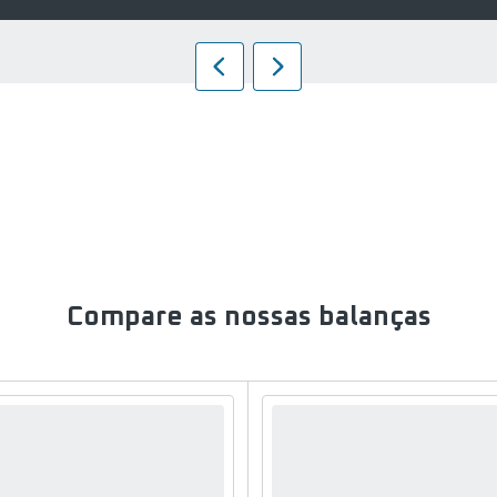
Slide
Slide
anterior
seguinte
Push
Push
slider
slider
Compare as nossas balanças