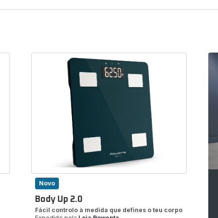
Balanças
eu peso com as balanças de casa de banho Rowenta e
 seus objetivos corporais com as nossas balanças
inteligentes conectadas.
Novo
Body Up 2.0
Fácil controlo à medida que defines o teu corpo
Expedido pela
Loja Rowenta