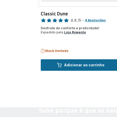
Classic Dune
Classificação
4.8
/5
-
4 Avaliações
ratings.4.8
Desfrute de conforto e praticidade!
Expedido pela
Loja Rowenta
Stock limitado
Adicionar ao carrinho
Sabe porque é que as bala