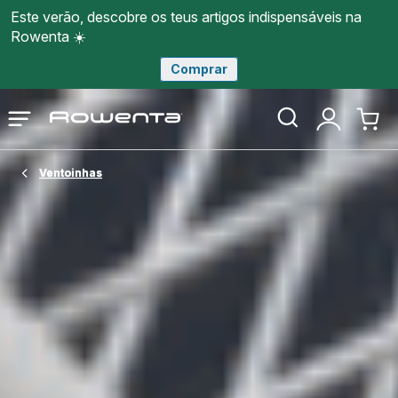
Este verão, descobre os teus artigos indispensáveis na
Rowenta ☀️
Comprar
Página
Abrir
A
O
inicial
o
minha
meu
Rowenta
menu
conta
carri
Ventoinhas