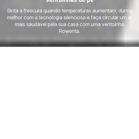
Ventoinhas de pé
Sinta a frescura quando temperaturas aumentam, durma
melhor com a tecnologia silenciosa e faça circular um ar
mais saudável pela sua casa com uma ventoinha
Rowenta.
Ventoinhas de pé
8 produtos
Ventoinhas
Ventoinhas de
Ventoinhas
de pé
mesa
de torre
Filtros