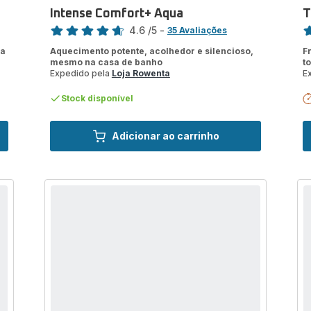
Intense Comfort+ Aqua
T
Classificação
Cl
4.6
/5
-
35 Avaliações
ratings.4.6
ra
ia
Aquecimento potente, acolhedor e silencioso,
F
mesmo na casa de banho
t
Expedido pela
Loja Rowenta
E
Stock disponível
Adicionar ao carrinho