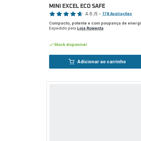
MINI EXCEL ECO SAFE
Classificação
4.6
/5
-
178 Avaliações
ratings.4.6
Compacto, potente e com poupança de energ
Expedido pela
Loja Rowenta
Stock disponível
Adicionar ao carrinho