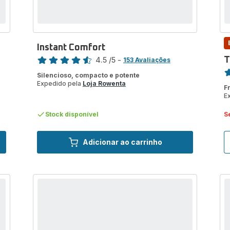
Instant Comfort
Classificação
4.5
/5
-
T
153 Avaliações
Cl
ratings.4.5
Silencioso, compacto e potente
ra
Expedido pela
Loja Rowenta
F
E
Stock disponível
S
Adicionar ao carrinho