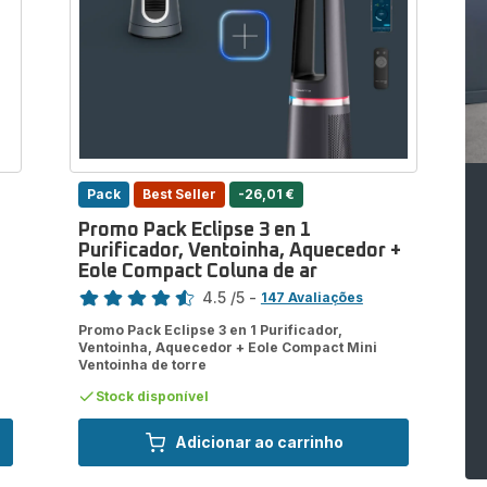
Pack
Best Seller
-26,01 €
Promo Pack Eclipse 3 en 1
Purificador, Ventoinha, Aquecedor +
Eole Compact Coluna de ar
Classificação
4.5
/5
-
147 Avaliações
ratings.4.5
Promo Pack Eclipse 3 en 1 Purificador,
Ventoinha, Aquecedor + Eole Compact Mini
Ventoinha de torre
Stock disponível
Adicionar ao carrinho