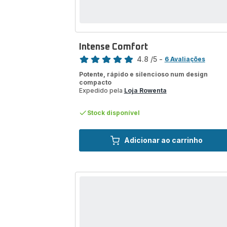
Intense Comfort
Classificação
4.8
/5
-
6 Avaliações
ratings.4.8
Potente, rápido e silencioso num design
compacto
Expedido pela
Loja Rowenta
Stock disponível
Adicionar ao carrinho