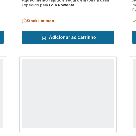
Aquecimento rápido e seguro em toda a casa
A
Expedido pela
Loja Rowenta
m
E
Stock limitado
Adicionar ao carrinho