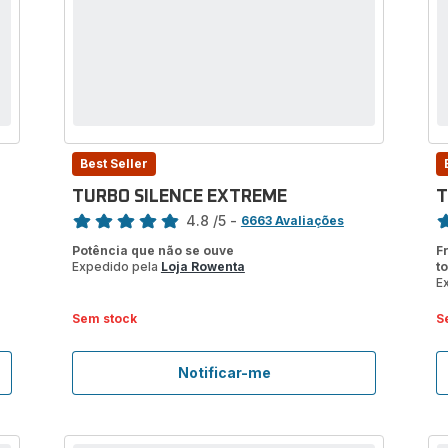
Best Seller
TURBO SILENCE EXTREME
T
Classificação
Cl
4.8
/5
-
6663 Avaliações
ratings.4.8
ra
Potência que não se ouve
F
Expedido pela
Loja Rowenta
t
E
Sem stock
S
Notificar-me
TURBO
SILENCE
EXTREME