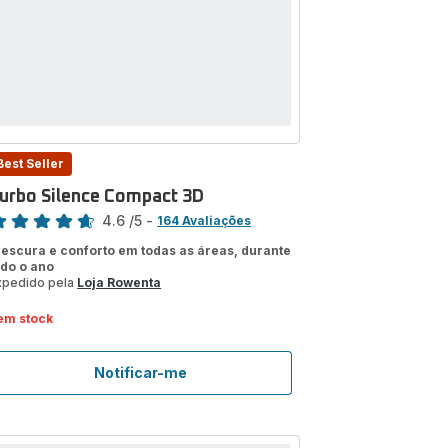
Best Seller
urbo Silence Compact 3D
assificação
4.6
/5
-
164 Avaliações
tings.4.6
rescura e conforto em todas as áreas, durante
odo o ano
xpedido pela
Loja Rowenta
em stock
Notificar-me
Turbo
Silence
Compact
3D