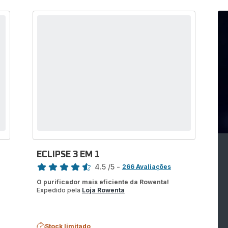
ECLIPSE 3 EM 1
Classificação
4.5
/5
-
266 Avaliações
ratings.4.5
O purificador mais eficiente da Rowenta!
Expedido pela
Loja Rowenta
Stock limitado