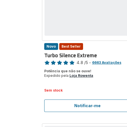
Novo
Best Seller
Turbo Silence Extreme
Classificação
4.8
/5
-
6663 Avaliações
ratings.4.8
Potência que não se ouve!
Expedido pela
Loja Rowenta
Sem stock
Notificar-me
Turbo
Silence
Extreme