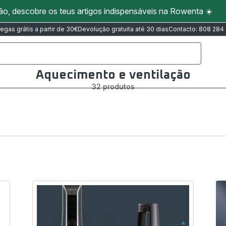
ão, descobre os teus artigos indispensáveis na Rowenta ☀️
regas grátis a partir de 30€
Devolução gratuita até 30 dias
Contacto: 808 284
Aquecimento e ventilação
oRenove
32 produtos