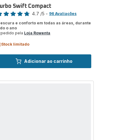
urbo Swift Compact
assificação
4.7
/5
-
96 Avaliações
tings.4.7
rescura e conforto em todas as áreas, durante
odo o ano
xpedido pela
Loja Rowenta
Stock limitado
Adicionar ao carrinho