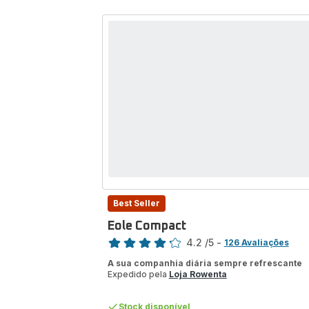
Best Seller
Eole Compact
Classificação
4.2
/5
-
126 Avaliações
ratings.4.2
A sua companhia diária sempre refrescante
Expedido pela
Loja Rowenta
Stock disponível