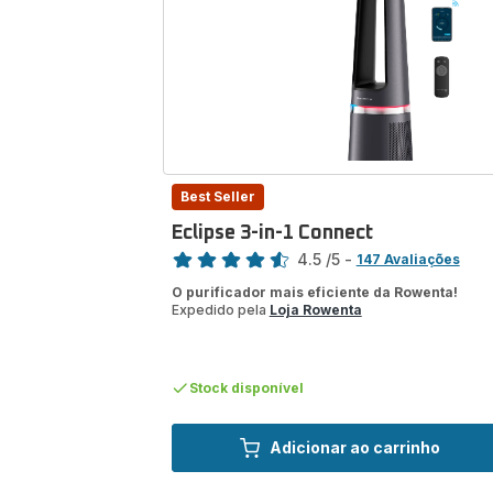
Best Seller
Eclipse 3-in-1 Connect
Classificação
4.5
/5
-
147 Avaliações
ratings.4.5
O purificador mais eficiente da Rowenta!
Expedido pela
Loja Rowenta
Stock disponível
Adicionar ao carrinho