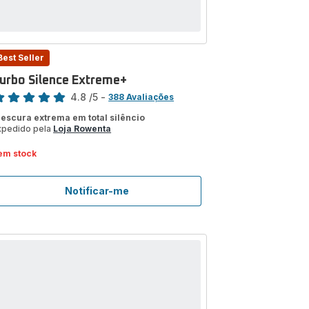
Best Seller
urbo Silence Extreme+
assificação
4.8
/5
-
388 Avaliações
tings.4.8
rescura extrema em total silêncio
xpedido pela
Loja Rowenta
em stock
Notificar-me
Turbo
Silence
Extreme+