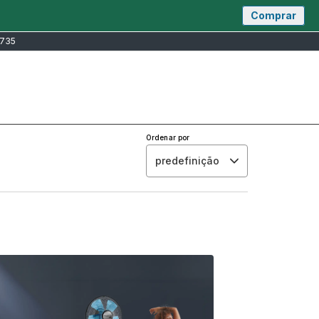
Comprar
 735
Nossas lojas
Precisa de ajuda?
Nossas
Precisa
A
O
lojas
de
minha
meu
ajuda?
conta
carrin
Ordenar por
predefinição