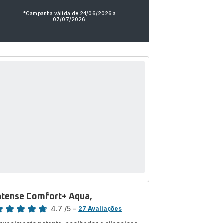
*Campanha válida de 24/06/2026 a
07/07/2026.
ntense Comfort+ Aqua,
assificação
4.7
/5
-
27 Avaliações
tings.4.7