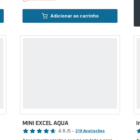
Adicionar ao carrinho
MINI EXCEL AQUA
I
Classificação
Cl
4.6
/5
-
219 Avaliações
ratings.4.6
ra