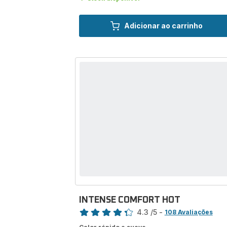
Adicionar ao carrinho
INTENSE COMFORT HOT
Classificação
4.3
/5
-
108 Avaliações
ratings.4.3