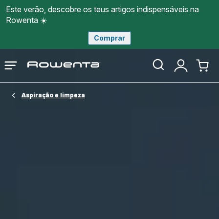
Este verão, descobre os teus artigos indispensáveis na
Rowenta ☀️
Comprar
Página
Abrir
A
O
inicial
o
minha
meu
Rowenta
menu
conta
carri
Aspiração e limpeza