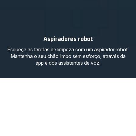
Aspiradores robot
Esqueça as tarefas de limpeza com um aspirador robot.
Mantenha o seu chão limpo sem esforço, através da
app e dos assistentes de voz.
Robots aspiradores
5 produtos
Aspiradores
Aspiradores
Aspiradores
com e sem
versáteis
Animal Care
saco