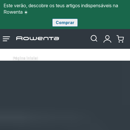
Este verão, descobre os teus artigos indispensáveis na
Rowenta ☀️
Comprar
Página
Abrir
A
O
inicial
o
minha
meu
Rowenta
menu
conta
carri
Página inicial