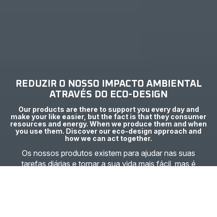
REDUZIR O NOSSO IMPACTO AMBIENTAL
ATRAVÉS DO ECO-DESIGN
Our products are there to support you every day and
make your like easier, but the fact is that they consumer
resources and energy. When we produce them and when
you use them. Discover our eco-design approach and
how we can act together.
Os nossos produtos existem para ajudar nas suas
tarefas diárias e tornar a sua vida mais fácil, mas é
inegável que consomem recursos e energia. Seja
quando os produzimos ou quando os utilizamos.
Descubra a nossa abordagem de eco-design e como
podemos agir em conjunto.