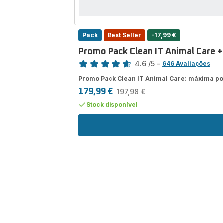
Pack
Best Seller
-17,99 €
Promo Pack Clean IT Animal Care + 
Classificação
4.6
/5
-
646 Avaliações
ratings.4.6
Promo Pack Clean IT Animal Care: máxima potê
179,99 €
197,98 €
Preço
Preço
promo
inicial
Stock disponível