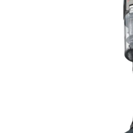
☀️ O melhor do verão ☀️
re uma seleção de produtos para desfrutar de uma casa mais 
confortável e bem cuidada durante todo o Verão
Descobrir
*Campanha válida de 15/07/2026 a 24/08/2026.