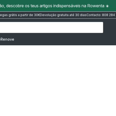
ão, descobre os teus artigos indispensáveis na Rowenta ☀️
regas grátis a partir de 30€
Devolução gratuita até 30 dias
Contacto: 808 284
oRenove