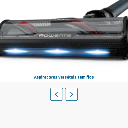
Aspiradores versáteis sem fios
Slide
Slide
anterior
seguinte
Rowenta
Rowenta
|
|
Pequenos
Pequenos
Eletrodomésticos
Eletrodomésticos