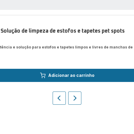
Solução de limpeza de estofos e tapetes pet spots
ncia e solução para estofos e tapetes limpos e livres de manchas de
Adicionar ao carrinho
Slide
Slide
anterior
seguinte
Homepage
Homepage