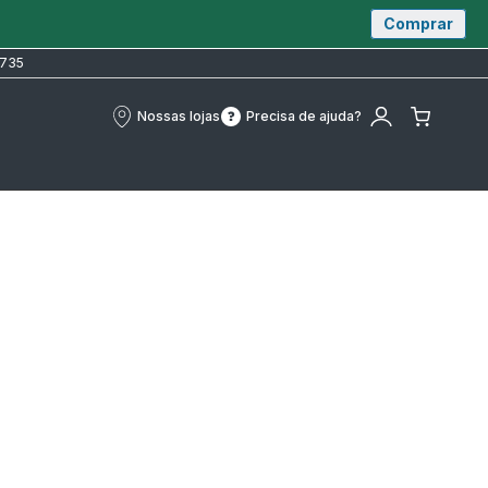
Comprar
 735
Nossas lojas
Precisa de ajuda?
Nossas
Precisa
A
O
lojas
de
minha
meu
ajuda?
conta
carrin