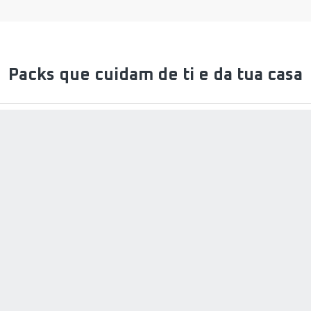
|
|
Aspiradores,
Aspiradores,
Ferros
Ferros
de
de
Engomar,
Engomar,
Packs que cuidam de ti e da tua casa
Cuidado
Cuidado
do
do
Lar
Lar
e
e
Beleza
Beleza