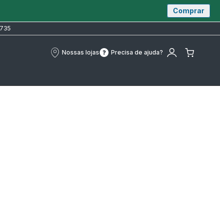
Comprar
 735
Nossas lojas
Precisa de ajuda?
Nossas
Precisa
A
O
lojas
de
minha
meu
ajuda?
conta
carrin