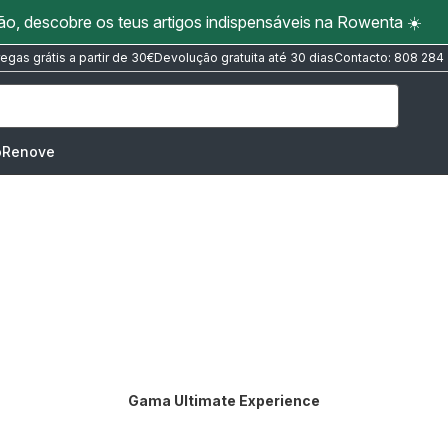
ão, descobre os teus artigos indispensáveis na Rowenta ☀️
regas grátis a partir de 30€
Devolução gratuita até 30 dias
Contacto: 808 284
oRenove
Gama Ultimate Experience