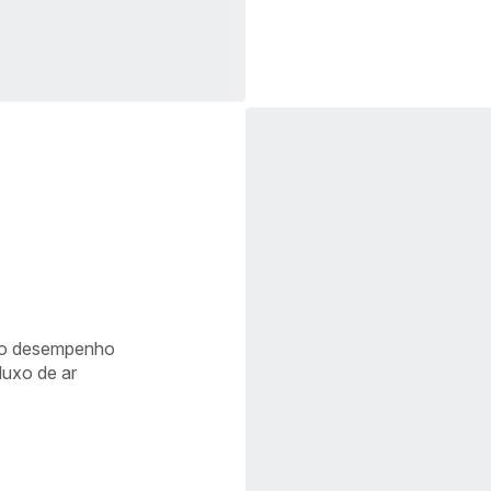
 do desempenho
luxo de ar