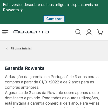
Este verão, descobre os teus artigos indispensáveis na
Rowenta ☀️
Comprar
Página
Abrir
A
O
inicial
o
minha
meu
Rowenta
menu
conta
carri
Página inicial
Garantia Rowenta
A duração da garantia em Portugal é de 3 anos para as
compras a partir de 01/01/2022 e de 2 anos para as
compras anteriores.
A garantia de 3 anos da Rowenta cobre apenas o uso
doméstico e privado. Para todas as outras utilizações,
está limitada à garantia comercial de 1 ano. Para ver as