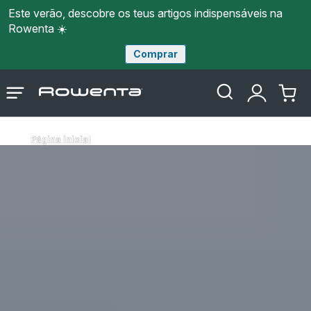
Este verão, descobre os teus artigos indispensáveis na
Rowenta ☀️
Comprar
Página
Abrir
A
O
inicial
o
minha
meu
Rowenta
menu
conta
carri
Página inicial