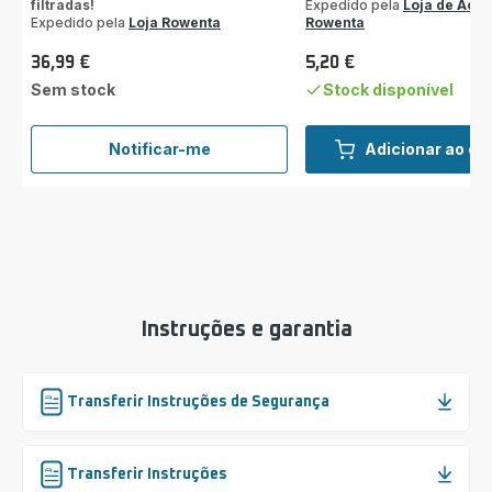
filtradas!
Expedido pela
Loja de Aces
Expedido pela
Loja Rowenta
Rowenta
36,99 €
5,20 €
Preço
Preço
Sem stock
Stock disponível
Notificar-me
Adicionar ao ca
Filtro
de
partículas
XD6520F0
Instruções e garantia
Transferir Instruções de Segurança
Transferir Instruções