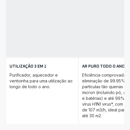
UTILIZAÇÃO 3 EM 1
AR PURO TODO O ANO
Purificador, aquecedor e
Eficiência comprovada n
ventoinha para uma utilização ao
eliminação de 99.95%* 
longo de todo o ano.
partículas tão quenas co
micron (incluindo pó, al
e batérias) e até 99% d
vírus H1N1 virus*, com u
de 107 m3/h, ideal para 
até 30 m2.