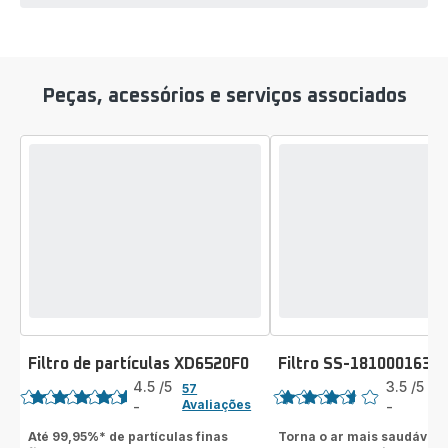
Peças, acessórios e serviços associados
Filtro de partículas XD6520F0
Filtro SS-1810001637
Classificação
Classificação
4.5
/5
3.5
/5
57
2
Avaliações
A
-
-
ratings.4.5
ratings.3.5
Até 99,95%* de partículas finas
Torna o ar mais saudável