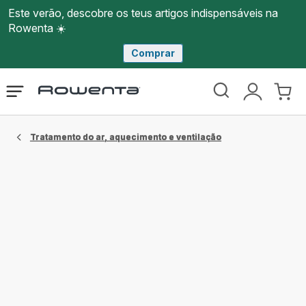
Este verão, descobre os teus artigos indispensáveis na
Rowenta ☀️
Comprar
Página
Abrir
A
O
inicial
o
minha
meu
Rowenta
menu
conta
carri
Tratamento do ar, aquecimento e ventilação