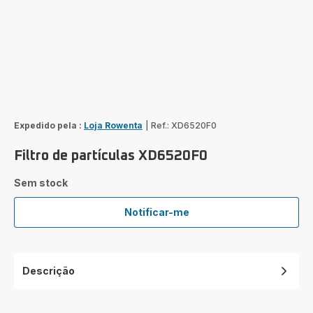
Expedido pela :
Loja Rowenta
|
Ref.: XD6520F0
Filtro de partículas XD6520F0
Sem stock
Notificar-me
Filtro
de
partículas
XD6520F0
Descrição