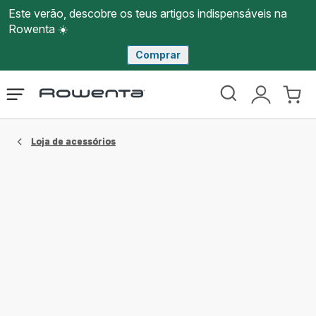
Este verão, descobre os teus artigos indispensáveis na
Rowenta ☀️
Comprar
Página
Abrir
A
O
inicial
o
minha
meu
Rowenta
menu
conta
carri
Loja de acessórios​