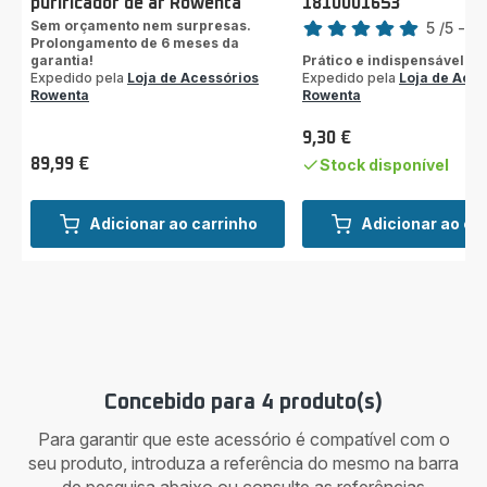
purificador de ar Rowenta
1810001653
Classificação
Sem orçamento nem surpresas.
5
/5
-
1 
Prolongamento de 6 meses da
Avaliações
garantia!
Prático e indispensável
de
Expedido pela
Loja de Acessórios
Expedido pela
Loja de Aces
cinco
Rowenta
Rowenta
estrelas
(média)
9,30 €
Preço
89,99 €
Stock disponível
Preço
Adicionar ao carrinho
Adicionar ao ca
Concebido para 4 produto(s)
Para garantir que este acessório é compatível com o
seu produto, introduza a referência do mesmo na barra