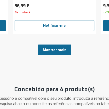
cin
est
36,99 €
9,
Preço
Pre
(mé
Sem stock
S
Notificar-me
Filtro
de
partículas
XD6520F0
Mostrar mais
Concebido para 4 produto(s)
acessório é compatível com o seu produto, introduza a referên
esquisa abaixo ou consulte as referências compatíveis na tabel