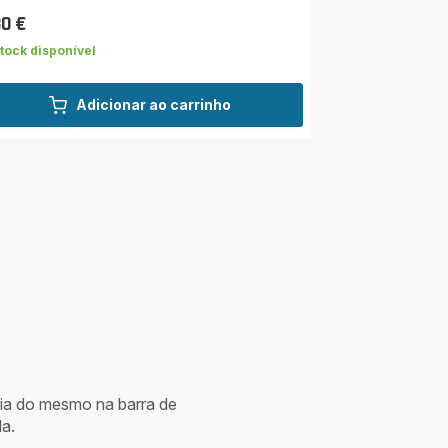
co
relas
30 €
ço
dia)
tock disponível
Adicionar ao carrinho
cia do mesmo na barra de
a.