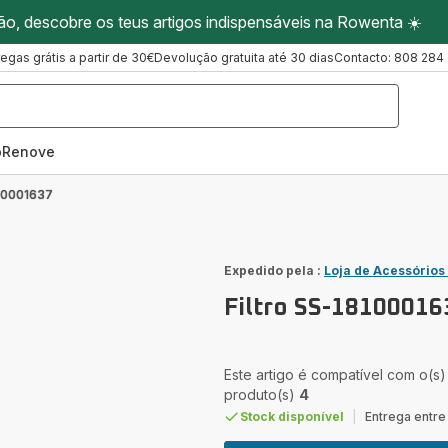
ão, descobre os teus artigos indispensáveis na Rowenta ☀️
regas grátis a partir de 30€
Devolução gratuita até 30 dias
Contacto: 808 284
oRenove
810001637
Expedido pela :
Loja de Acessórios
Filtro SS-18100016
Este artigo é compatível com o(s)
produto(s)
4
Stock disponível
|
Entrega entre 