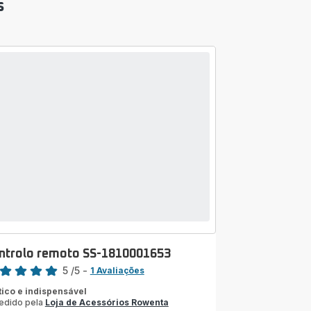
s
ntrolo remoto SS-1810001653
sificação
5
/5
-
1 Avaliações
liações
tico e indispensável
edido pela
Loja de Acessórios Rowenta