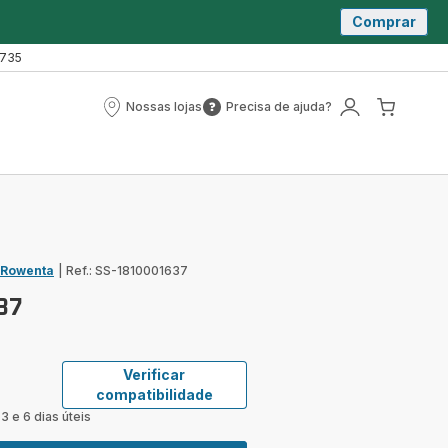
Comprar
 735
Nossas lojas
Precisa de ajuda?
Nossas
Precisa
A
O
lojas
de
minha
meu
ajuda?
conta
carrin
 Rowenta
|
Ref.: SS-1810001637
37
Verificar
compatibilidade
3 e 6 dias úteis