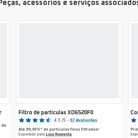
Peças, acessórios e serviços associado
r
Filtro de partículas XD6520F0
Co
Classificação
Clas
4.5
/5
-
57 Avaliações
 de
ratings.4.5
Ava
Até 99,95%* de partículas finas filtradas!
Prá
de
Expedido pela
Loja Rowenta
Exp