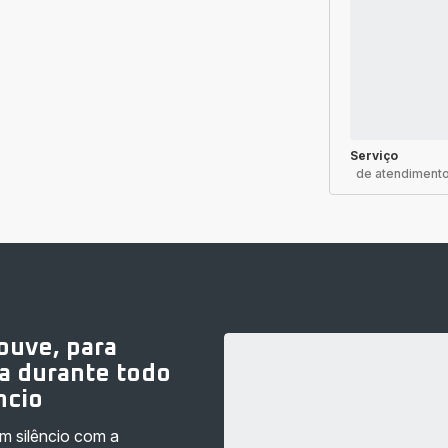
Serviço
de atendimento
ouve, para
a durante todo
ncio
em silêncio com a