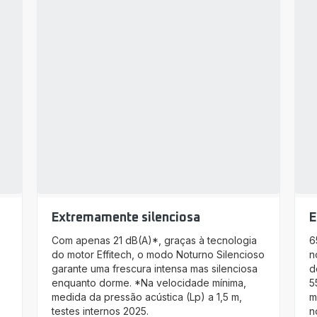
Extremamente silenciosa
E
Com apenas 21 dB(A)*, graças à tecnologia
6
o
do motor Effitech, o modo Noturno Silencioso
n
garante uma frescura intensa mas silenciosa
d
enquanto dorme. *Na velocidade mínima,
5
medida da pressão acústica (Lp) a 1,5 m,
m
testes internos 2025.
n