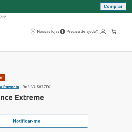
Comprar
 735
Nossas lojas
Precisa de ajuda?
Nossas
Precisa
A
O
lojas
de
minha
meu
ajuda?
conta
carrin
er
ja Rowenta
|
Ref.: VU5677F0
ence Extreme
Notificar-me
Turbo
Silence