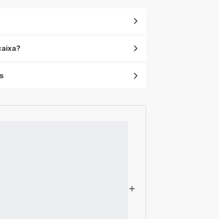
Extreme
caixa?
s