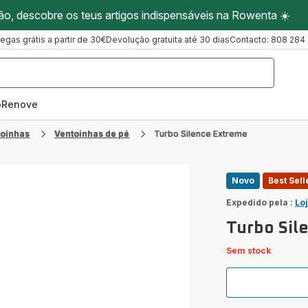
ão, descobre os teus artigos indispensáveis na Rowenta ☀️
regas grátis a partir de 30€
Devolução gratuita até 30 dias
Contacto: 808 284
oRenove
toinhas
Ventoinhas de pé
Turbo Silence Extreme
Novo
Best Sell
Expedido pela :
Lo
Turbo Sil
Sem stock