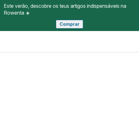
Este verão, descobre os teus artigos indispensáveis na
Rowenta ☀️
Comprar
Página
Abrir
A
O
inicial
o
minha
meu
Rowenta
menu
conta
carri
Loja de acessórios​