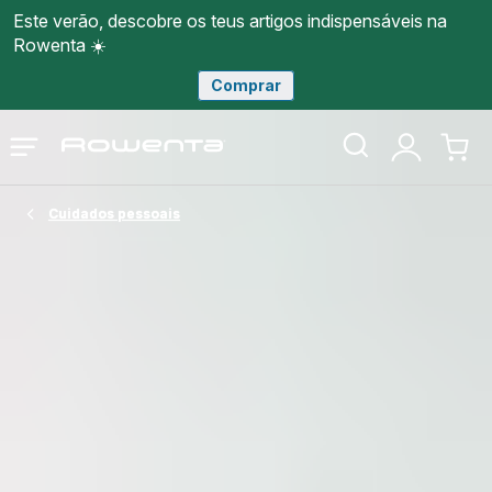
Este verão, descobre os teus artigos indispensáveis na
Rowenta ☀️
Comprar
Página
Abrir
A
O
inicial
o
minha
meu
Rowenta
menu
conta
carri
Cuidados pessoais