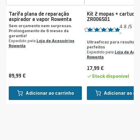
Tarifa plana de reparação
Kit 2 mopas + cartucho
aspirador a vapor Rowenta
ZR006501
Classificação
Sem orçamento nem surpresas.
4.8
/5
10
Prolongamento de 6 meses da
Av
-
ratings.4.8
garantia!
Expedido pela
Loja de Acessórios
Ultraeficaz para resultado
Rowenta
perfeitos
Expedido pela
Loja de Aces
Rowenta
17,99 €
Preço
89,99 €
Stock disponível
Preço
Adicionar ao carrinho
Adicionar ao ca