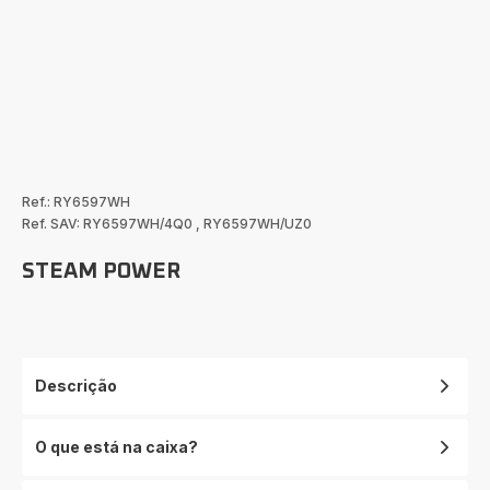
Ref.: RY6597WH
Ref. SAV: RY6597WH/4Q0
,
RY6597WH/UZ0
STEAM POWER
Descrição
O que está na caixa?