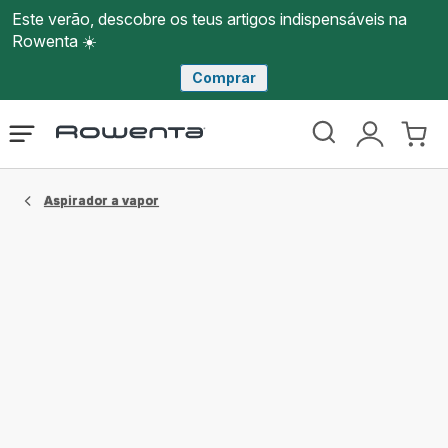
Este verão, descobre os teus artigos indispensáveis na
Rowenta ☀️
Comprar
Página
Abrir
A
O
inicial
o
minha
meu
Rowenta
menu
conta
carri
Aspirador a vapor