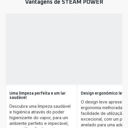
Vantagens de STEAM POWER
Uma limpeza perfeita e um lar
Design ergonómico leve
saudável
O design leve apresent
Descubra uma limpeza saudável
ergonomia melhorada pa
e higiénica através do poder
facilidade de utilização
higienizante do vapor, para um
excecional, com um pun
ambiente perfeito e impecável,
anelado para uma aderê