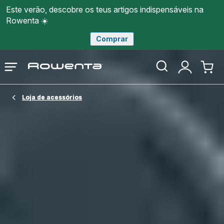
Este verão, descobre os teus artigos indispensáveis na
Rowenta ☀️
Comprar
Página
Abrir
A
O
inicial
o
minha
meu
Rowenta
menu
conta
carri
Loja de acessórios​