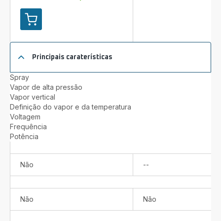
Adicionar
ao
carrinho
TURBOSTEAM
Principais caraterísticas
Spray
Vapor de alta pressão
Vapor vertical
Definição do vapor e da temperatura
Voltagem
Frequência
Potência
Não
Não
--
disponível
Não
Não