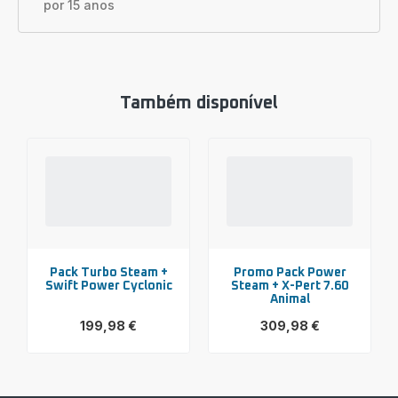
por 15 anos
Também disponível
Pack Turbo Steam +
Promo Pack Power
Swift Power Cyclonic
Steam + X-Pert 7.60
Animal
199,98 €
309,98 €
Ver
Ver
mais
mais
detalhes
detalhes
-
-
Pack
Promo