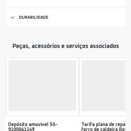
DURABILIDADE
Peças, acessórios e serviços associados
Depósito amovível SS-
Tarifa plana de repara
9100041149
ferro de caldeira Row
Classificação