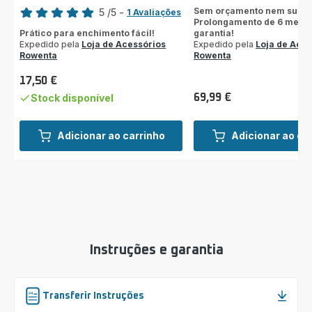
Sem orçamento nem surpr
5
/5
-
1 Avaliações
Prolongamento de 6 mese
Avaliações
Prático para enchimento fácil!
garantia!
de
Expedido pela
Loja de Acessórios
Expedido pela
Loja de Aces
cinco
Rowenta
Rowenta
estrelas
(média)
17,50 €
Preço
Stock disponível
69,99 €
Preço
Adicionar ao carrinho
Adicionar ao ca
Instruções e garantia
Transferir Instruções