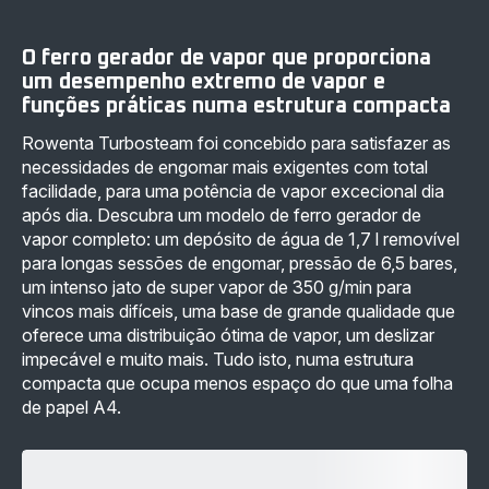
Turbo
Pack
Steam
Power
+
Steam
O ferro gerador de vapor que proporciona
Swift
+
Power
X-
um desempenho extremo de vapor e
Cyclonic
Pert
funções práticas numa estrutura compacta
-
7.60
199,98 €
Animal
Rowenta Turbosteam foi concebido para satisfazer as
-
309,98 €
necessidades de engomar mais exigentes com total
facilidade, para uma potência de vapor excecional dia
após dia. Descubra um modelo de ferro gerador de
vapor completo: um depósito de água de 1,7 l removível
para longas sessões de engomar, pressão de 6,5 bares,
um intenso jato de super vapor de 350 g/min para
vincos mais difíceis, uma base de grande qualidade que
oferece uma distribuição ótima de vapor, um deslizar
impecável e muito mais. Tudo isto, numa estrutura
compacta que ocupa menos espaço do que uma folha
de papel A4.