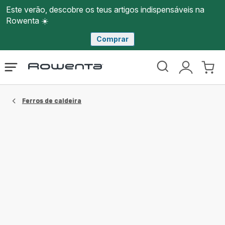
Este verão, descobre os teus artigos indispensáveis na
Rowenta ☀️
Comprar
Página
Abrir
A
O
inicial
o
minha
meu
Rowenta
menu
conta
carri
Ferros de caldeira