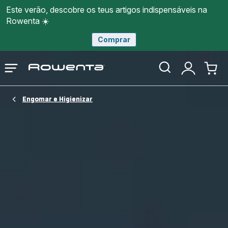
Este verão, descobre os teus artigos indispensáveis na
Rowenta ☀️
Comprar
Página
Abrir
A
O
inicial
o
minha
meu
Rowenta
menu
conta
carri
Engomar e Higienizar