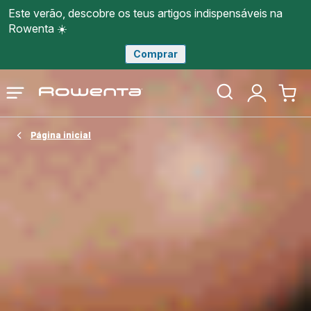
Este verão, descobre os teus artigos indispensáveis na
Rowenta ☀️
Comprar
Página
Abrir
A
O
inicial
o
minha
meu
Rowenta
menu
conta
carri
Página inicial