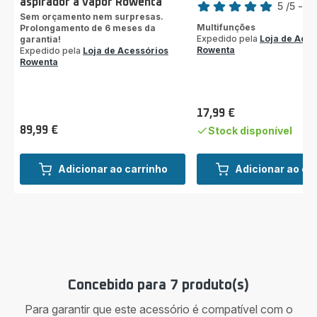
aspirador a vapor Rowenta
5
/5
-
1 
Sem orçamento nem surpresas.
Avaliações
Multifunções
Prolongamento de 6 meses da
de
Expedido pela
Loja de Aces
garantia!
cinco
Rowenta
Expedido pela
Loja de Acessórios
estrelas
Rowenta
(média)
17,99 €
Preço
89,99 €
Stock disponível
Preço
Adicionar ao carrinho
Adicionar ao ca
Concebido para 7 produto(s)
Para garantir que este acessório é compatível com o