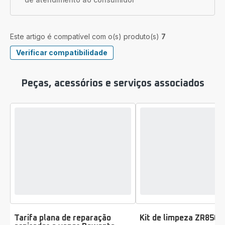
Este artigo é compatível com o(s) produto(s)
7
Verificar compatibilidade
Peças, acessórios e serviços associados
Tarifa plana de reparação
Kit de limpeza ZR8500
Classificação