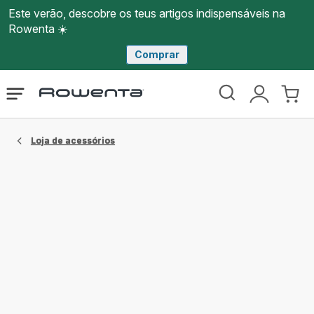
Este verão, descobre os teus artigos indispensáveis na
Rowenta ☀️
Comprar
Página
Abrir
A
O
inicial
o
minha
meu
Rowenta
menu
conta
carri
Loja de acessórios​