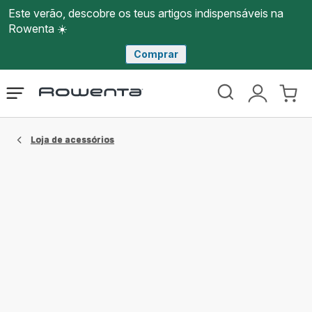
Este verão, descobre os teus artigos indispensáveis na
Rowenta ☀️
Comprar
Página
Abrir
A
O
inicial
o
minha
meu
Rowenta
menu
conta
carri
Loja de acessórios​