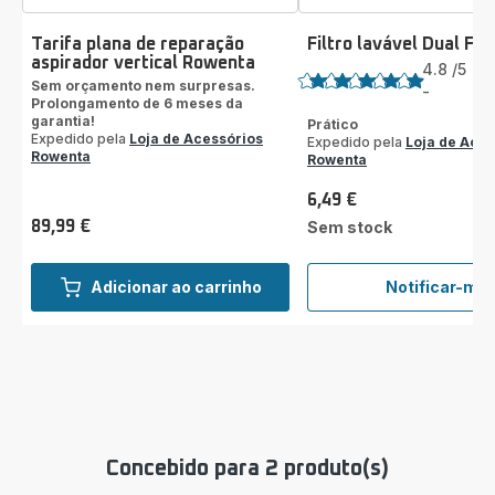
Tarifa plana de reparação
Filtro lavável Dual Fo
Classificação
aspirador vertical Rowenta
4.8
/5
17
Sem orçamento nem surpresas.
Av
-
ratings.4.8
Prolongamento de 6 meses da
garantia!
Prático
Expedido pela
Loja de Acessórios
Expedido pela
Loja de Aces
Rowenta
Rowenta
6,49 €
Preço
89,99 €
Sem stock
Preço
Adicionar ao carrinho
Notificar-me
Filtro
laváve
Dual
Force
2em1
Concebido para 2 produto(s)