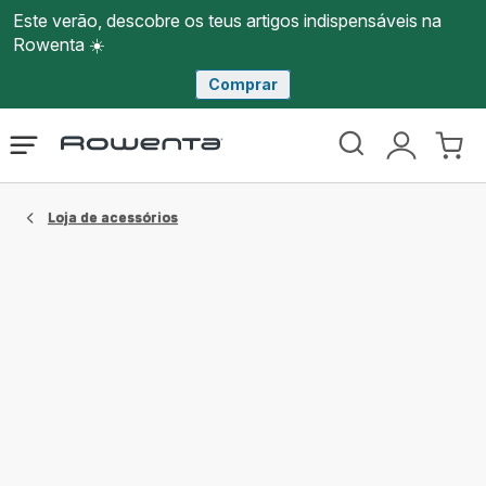
Este verão, descobre os teus artigos indispensáveis na
Rowenta ☀️
Comprar
Página
Abrir
A
O
inicial
o
minha
meu
Rowenta
menu
conta
carri
Loja de acessórios​