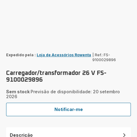
Expedido pela :
Loja de Acessórios Rowenta
|
Ref.: FS-
9100029896
Carregador/transformador 26 V FS-
9100029896
Sem stock
Previsão de disponibilidade: 20 setembro
2026
Notificar-me
Carregador/transformador
26
V
FS-
Descrição
9100029896