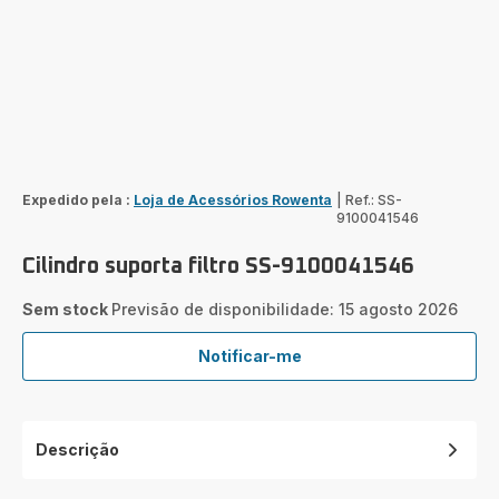
Expedido pela :
Loja de Acessórios Rowenta
|
Ref.: SS-
9100041546
Cilindro suporta filtro SS-9100041546
Sem stock
Previsão de disponibilidade: 15 agosto 2026
Notificar-me
Cilindro
suporta
filtro
SS-
Descrição
9100041546