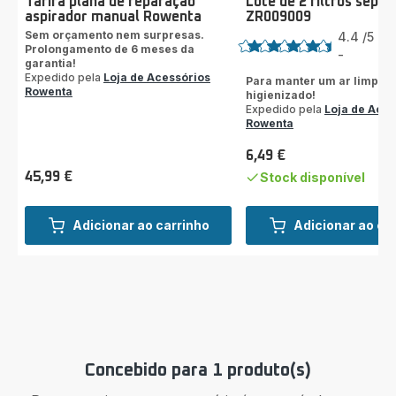
Tarifa plana de reparação
Lote de 2 filtros sepa
aspirador manual Rowenta
ZR009009
Classificação
Sem orçamento nem surpresas.
4.4
/5
12
Prolongamento de 6 meses da
Av
-
ratings.4.4
garantia!
Expedido pela
Loja de Acessórios
Para manter um ar limpo e
Rowenta
higienizado!
Expedido pela
Loja de Aces
Rowenta
6,49 €
Preço
45,99 €
Stock disponível
Preço
Adicionar ao carrinho
Adicionar ao ca
Concebido para 1 produto(s)