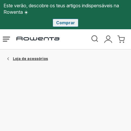
Este verão, descobre os teus artigos indispensáveis na
Rowenta ☀️
Comprar
Página
Abrir
A
O
inicial
o
minha
meu
Rowenta
menu
conta
carri
Loja de acessórios​