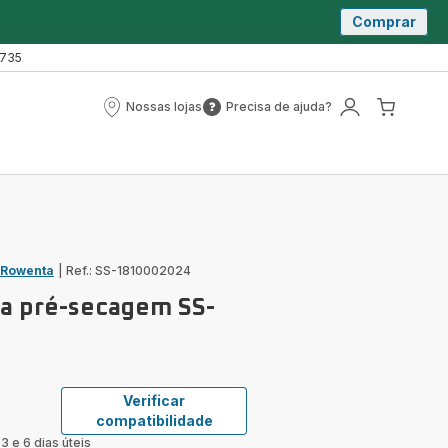
Comprar
 735
Nossas lojas
Precisa de ajuda?
Nossas
Precisa
A
O
lojas
de
minha
meu
ajuda?
conta
carrin
 Rowenta
|
Ref.: SS-1810002024
 a pré-secagem SS-
Verificar
compatibilidade
3 e 6 dias úteis