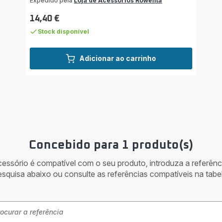
Expedido pela
Loja de Acessórios Rowenta
14,40 €
Preço
Stock disponível
Adicionar ao carrinho
Concebido para 1 produto(s)
acessório é compatível com o seu produto, introduza a referên
esquisa abaixo ou consulte as referências compatíveis na tabel