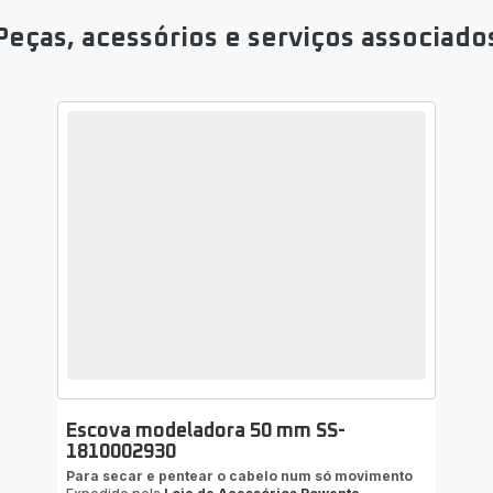
Peças, acessórios e serviços associado
Escova modeladora 50 mm SS-
1810002930
Para secar e pentear o cabelo num só movimento