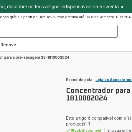
ão, descobre os teus artigos indispensáveis na Rowenta ☀️
regas grátis a partir de 30€
Devolução gratuita até 30 dias
Contacto: 808 284
oRenove
or para a pré-secagem SS-1810002024
Expedido pela :
Loja de Acessórios
Concentrador para
1810002024
Este artigo é compatível com o(s)
produto(s)
1
Stock disponível
|
Entrega entre 