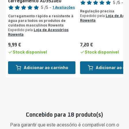
carregamento XD3510E0
Classificação
5
/5
-
1 
5
/5
-
1 Avaliações
Avaliações
Regulação precisa
Avaliações
de
Expedido pela
Loja de Aces
Carregamento rápido e resistente à
de
cinco
Rowenta
água para todos os produtos de
cinco
estrelas
cuidados masculinos Rowenta
estrelas
Expedido pela
Loja de Acessórios
(média)
Rowenta
(média)
9,99 €
7,20 €
Preço
Preço
Stock disponível
Stock disponível
Adicionar ao carrinho
Adicionar ao ca
Concebido para 18 produto(s)
Para garantir que este acessório é compatível com o