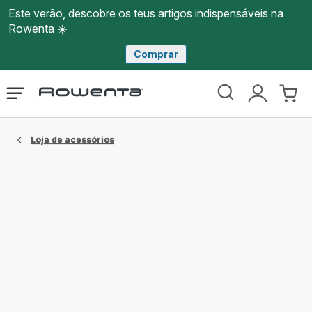
Este verão, descobre os teus artigos indispensáveis na
Rowenta ☀️
Comprar
Página
Abrir
A
O
inicial
o
minha
meu
Rowenta
menu
conta
carri
Loja de acessórios​