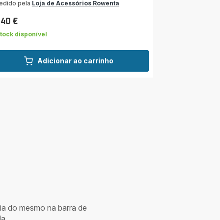
edido pela
Loja de Acessórios Rowenta
co
relas
,40 €
ço
dia)
tock disponível
Adicionar ao carrinho
cia do mesmo na barra de
a.