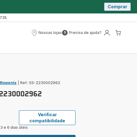
Comprar
 735
Nossas lojas
Precisa de ajuda?
Nossas
Precisa
A
O
lojas
de
minha
meu
ajuda?
conta
carrin
 Rowenta
|
Ref.: SS-2230002962
S-2230002962
Verificar
compatibilidade
3 e 6 dias úteis