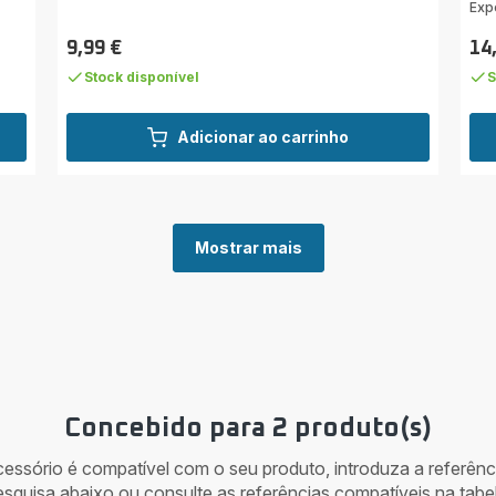
Exp
cin
est
9,99 €
14
Preço
Pre
(mé
Stock disponível
S
Adicionar ao carrinho
Mostrar mais
Concebido para 2 produto(s)
acessório é compatível com o seu produto, introduza a referên
esquisa abaixo ou consulte as referências compatíveis na tabel