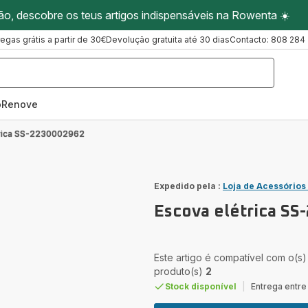
ão, descobre os teus artigos indispensáveis na Rowenta ☀️
regas grátis a partir de 30€
Devolução gratuita até 30 dias
Contacto: 808 284
oRenove
trica SS-2230002962
Expedido pela :
Loja de Acessórios
Escova elétrica S
Este artigo é compatível com o(s)
produto(s)
2
Stock disponível
|
Entrega entre 