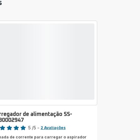
s
rregador de alimentação SS-
30002947
sificação
5
/5
-
2 Avaliações
liações
ada de corrente para carregar o aspirador