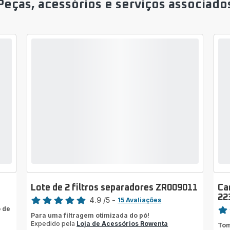
Peças, acessórios e serviços associado
Lote de 2 filtros separadores ZR009011
Ca
Classificação
22
4.9
/5
-
15 Avaliações
Clas
 de
ratings.4.9
Para uma filtragem otimizada do pó!
Ava
Expedido pela
Loja de Acessórios Rowenta
Tom
de