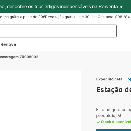
ão, descobre os teus artigos indispensáveis na Rowenta ☀️
regas grátis a partir de 30€
Devolução gratuita até 30 dias
Contacto: 808 284
oRenove
 ancoragem ZR905002
Expedido pela :
Lo
Estação d
Este artigo é com
produto(s)
6
Stock disponíve