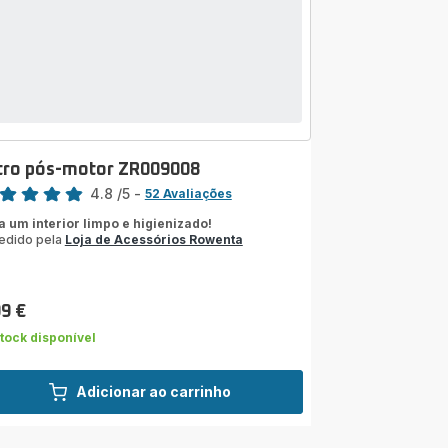
ltro pós-motor ZR009008
sificação
4.8
/5
-
52 Avaliações
ngs.4.8
a um interior limpo e higienizado!
edido pela
Loja de Acessórios Rowenta
99 €
ço
tock disponível
Adicionar ao carrinho