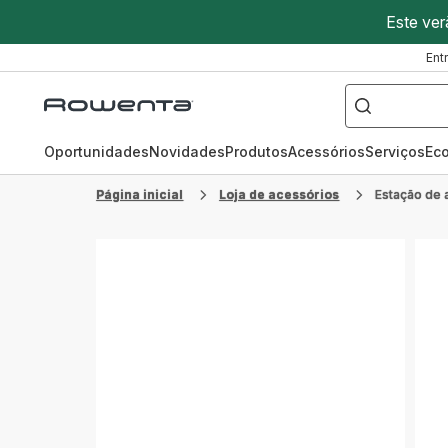
Este ver
Ent
O
que
Página
pretende
procurar?
inicial
Rowenta
Oportunidades
Novidades
Produtos
Acessórios
Serviços
Ec
Página inicial
Loja de acessórios​
Estação de