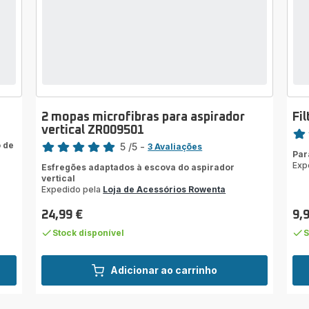
2 mopas microfibras para aspirador
Fi
Clas
vertical ZR009501
Classificação
 de
5
/5
-
rati
3 Avaliações
Par
Avaliações
Exp
Esfregões adaptados à escova do aspirador
de
vertical
cinco
Expedido pela
Loja de Acessórios Rowenta
estrelas
(média)
24,99 €
9,
Preço
Pre
Stock disponível
S
Adicionar ao carrinho