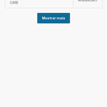
RH9990WO
CARE
Mostrar mais