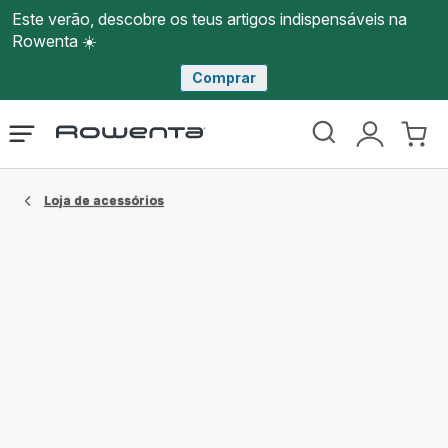
Este verão, descobre os teus artigos indispensáveis na
Rowenta ☀️
Comprar
Página
Abrir
A
O
inicial
o
minha
meu
Rowenta
menu
conta
carri
Loja de acessórios​