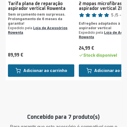
Tarifa plana de reparação
2 mopas microfibras p
aspirador vertical Rowenta
aspirador vertical ZR
Classificação
Sem orçamento nem surpresas.
5
/5
-
3 
Prolongamento de 6 meses da
Avaliações
garantia!
Esfregões adaptados à es
de
Expedido pela
Loja de Acessórios
aspirador vertical
cinco
Rowenta
Expedido pela
Loja de Aces
estrelas
Rowenta
(média)
24,99 €
Preço
89,99 €
Stock disponível
Preço
Adicionar ao carrinho
Adicionar ao ca
Concebido para 7 produto(s)
Para garantir que este acessório é compatível com o