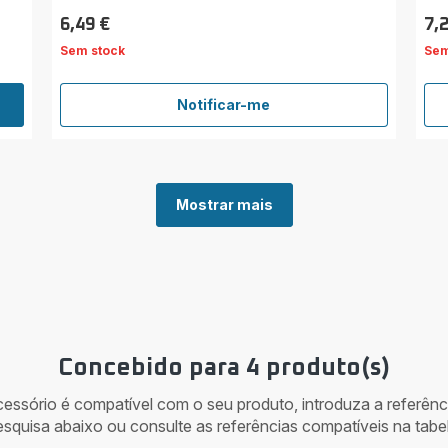
6,49 €
7,
Preço
Pre
Sem stock
Sem
Notificar-me
Filtro
lavável
Dual
Force
2em1
Mostrar mais
Concebido para 4 produto(s)
acessório é compatível com o seu produto, introduza a referên
esquisa abaixo ou consulte as referências compatíveis na tabel