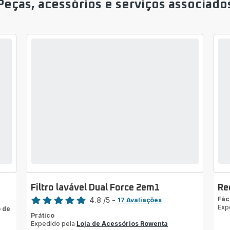
Peças, acessórios e serviços associado
Filtro lavável Dual Force 2em1
Re
Classificação
Fác
4.8
/5
-
17 Avaliações
Exp
 de
ratings.4.8
Prático
Expedido pela
Loja de Acessórios Rowenta