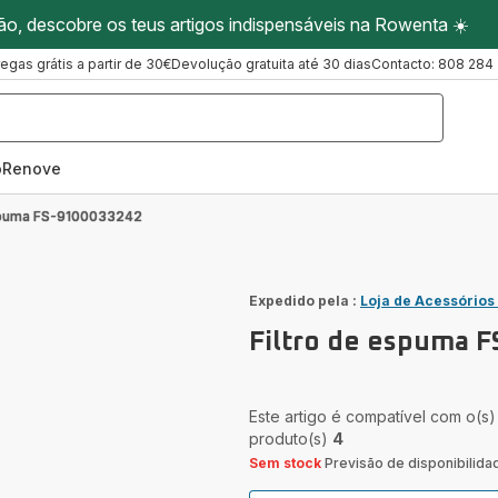
ão, descobre os teus artigos indispensáveis na Rowenta ☀️
regas grátis a partir de 30€
Devolução gratuita até 30 dias
Contacto: 808 284
oRenove
espuma FS-9100033242
Expedido pela :
Loja de Acessórios
Filtro de espuma 
Este artigo é compatível com o(s)
produto(s)
4
Sem stock
Previsão de disponibilida