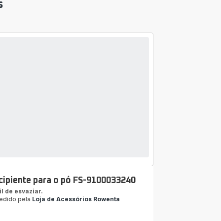
s
cipiente para o pó FS-9100033240
il de esvaziar.
edido pela
Loja de Acessórios Rowenta