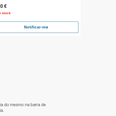
20 €
ço
 stock
Notificar-me
Recipiente
para
o
pó
FS-
9100033240
cia do mesmo na barra de
a.