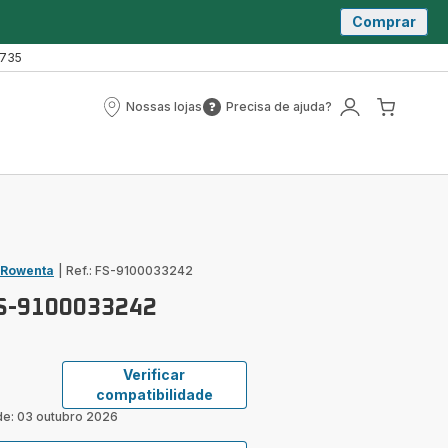
Comprar
 735
Nossas lojas
Precisa de ajuda?
Nossas
Precisa
A
O
lojas
de
minha
meu
ajuda?
conta
carrin
 Rowenta
|
Ref.: FS-9100033242
FS-9100033242
Verificar
compatibilidade
de: 03 outubro 2026