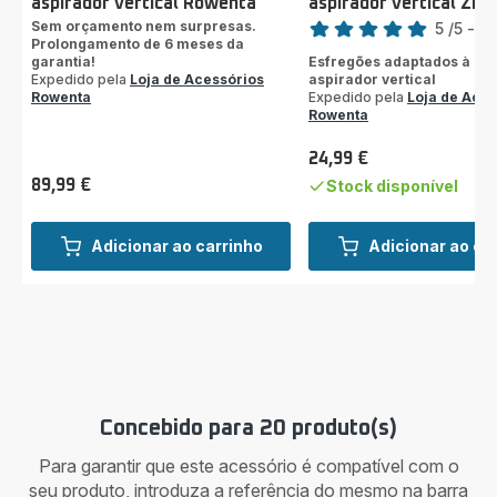
aspirador vertical Rowenta
aspirador vertical ZR
Classificação
Sem orçamento nem surpresas.
5
/5
-
3 
Prolongamento de 6 meses da
Avaliações
garantia!
Esfregões adaptados à es
de
Expedido pela
Loja de Acessórios
aspirador vertical
cinco
Rowenta
Expedido pela
Loja de Aces
estrelas
Rowenta
(média)
24,99 €
Preço
89,99 €
Stock disponível
Preço
Adicionar ao carrinho
Adicionar ao ca
Concebido para 20 produto(s)
Para garantir que este acessório é compatível com o
seu produto, introduza a referência do mesmo na barra