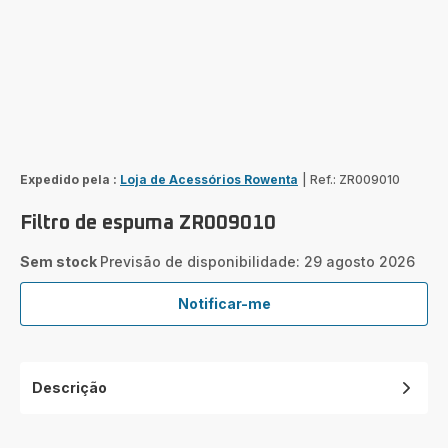
Expedido pela :
Loja de Acessórios Rowenta
|
Ref.: ZR009010
Filtro de espuma ZR009010
Sem stock
Previsão de disponibilidade: 29 agosto 2026
Notificar-me
Filtro
de
espuma
ZR009010
Descrição