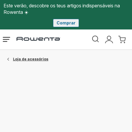
Este verão, descobre os teus artigos indispensáveis na
Rowenta ☀️
Comprar
Página
Abrir
A
O
inicial
o
minha
meu
Rowenta
menu
conta
carri
Loja de acessórios​