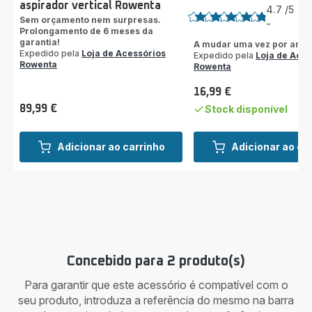
aspirador vertical Rowenta
4.7
/5
43
Sem orçamento nem surpresas.
Av
-
ratings.4.7
Prolongamento de 6 meses da
garantia!
A mudar uma vez por ano
Expedido pela
Loja de Acessórios
Expedido pela
Loja de Aces
Rowenta
Rowenta
16,99 €
Preço
89,99 €
Stock disponível
Preço
Adicionar ao carrinho
Adicionar ao ca
Concebido para 2 produto(s)
Para garantir que este acessório é compatível com o
seu produto, introduza a referência do mesmo na barra