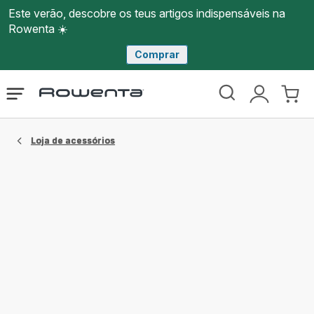
Este verão, descobre os teus artigos indispensáveis na
Rowenta ☀️
Comprar
Página
Abrir
A
O
inicial
o
minha
meu
Rowenta
menu
conta
carri
Loja de acessórios​