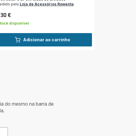
edido pela
Loja de Acessórios Rowenta
,30 €
ço
tock disponível
Adicionar ao carrinho
cia do mesmo na barra de
a.