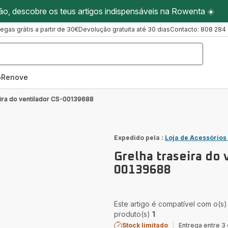
ão, descobre os teus artigos indispensáveis na Rowenta ☀️
regas grátis a partir de 30€
Devolução gratuita até 30 dias
Contacto: 808 284
oRenove
eira do ventilador CS-00139688
Expedido pela :
Loja de Acessórios
Grelha traseira do 
00139688
Este artigo é compatível com o(s)
produto(s)
1
Stock limitado
|
Entrega entre 3 