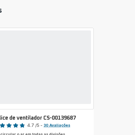
s
lice de ventilador CS-00139687
sificação
4.7
/5
-
30 Avaliações
ngs.4.7
 circular o ar em todas as divisões