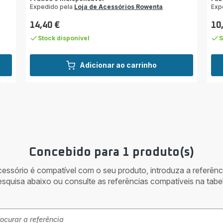
Expedido pela
Loja de Acessórios Rowenta
Exp
14,40 €
10
Preço
Pre
Stock disponível
S
Adicionar ao carrinho
Concebido para 1 produto(s)
acessório é compatível com o seu produto, introduza a referên
esquisa abaixo ou consulte as referências compatíveis na tabel