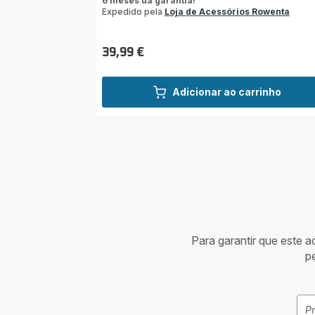
6 meses da garantia!
Expedido pela
Loja de Acessórios Rowenta
39,99 €
Preço
Adicionar ao carrinho
Para garantir que este 
p