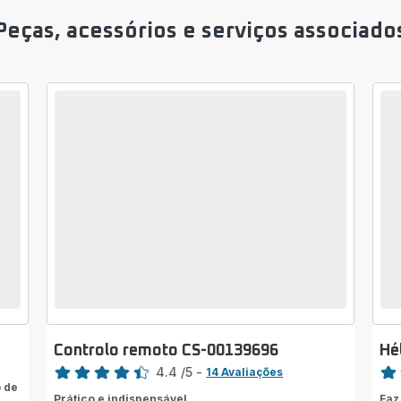
Peças, acessórios e serviços associado
Controlo remoto CS-00139696
Hé
Classificação
Clas
4.4
/5
-
14 Avaliações
 de
ratings.4.4
rati
Prático e indispensável
Faz