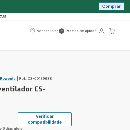
Comprar
 735
Nossas lojas
Precisa de ajuda?
Nossas
Precisa
A
O
lojas
de
minha
meu
ajuda?
conta
carrin
 Rowenta
|
Ref.: CS-00139688
ventilador CS-
Verificar
compatibilidade
e 6 dias úteis