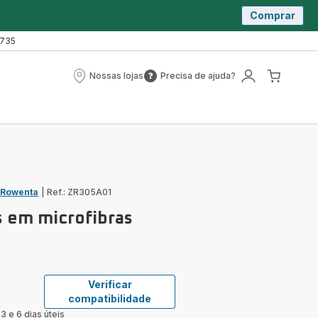
Comprar
 735
Nossas lojas
Precisa de ajuda?
Nossas
Precisa
A
O
lojas
de
minha
meu
ajuda?
conta
carrin
 Rowenta
|
Ref.: ZR305A01
s em microfibras
Verificar
compatibilidade
3 e 6 dias úteis