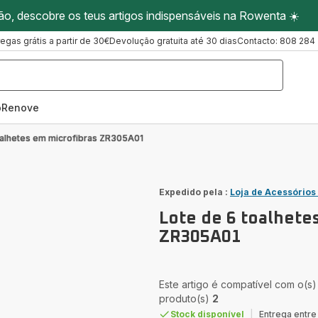
ão, descobre os teus artigos indispensáveis na Rowenta ☀️
regas grátis a partir de 30€
Devolução gratuita até 30 dias
Contacto: 808 284
oRenove
oalhetes em microfibras ZR305A01
Expedido pela :
Loja de Acessórios
Lote de 6 toalhete
ZR305A01
Este artigo é compatível com o(s)
produto(s)
2
Stock disponível
|
Entrega entre 