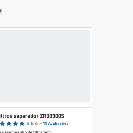
s
filtros separador ZR009005
sificação
4.9
/5
-
19 Avaliações
ngs.4.9
 desempenho de filtragem