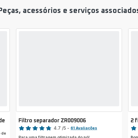
Peças, acessórios e serviços associado
de
Filtro separador ZR009006
2 
Classificação
Clas
4.7
/5
-
61 Avaliações
 de
ratings.4.7
rati
Para uma filtragem otimizada do pó!
Bom