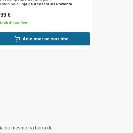
edido pela
Loja de Acessórios Rowenta
,99 €
ço
tock disponível
Adicionar ao carrinho
cia do mesmo na barra de