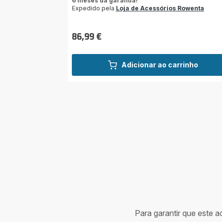
6 meses da garantia!
Expedido pela
Loja de Acessórios Rowenta
86,99 €
Preço
Adicionar ao carrinho
Para garantir que este 