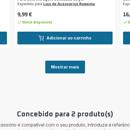
Expedido pela
Loja de Acessórios Rowenta
Exp
9,99 €
16
Preço
Pre
Stock disponível
S
Adicionar ao carrinho
Mostrar mais
Concebido para 2 produto(s)
acessório é compatível com o seu produto, introduza a referên