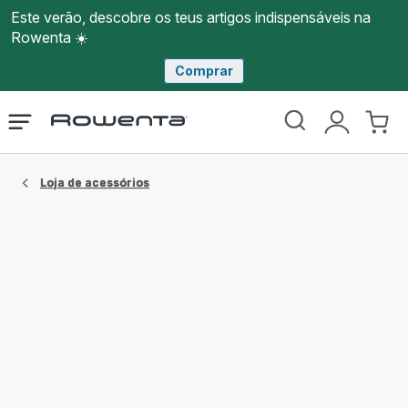
Este verão, descobre os teus artigos indispensáveis na
Rowenta ☀️
Comprar
Página
Abrir
A
O
inicial
o
minha
meu
Rowenta
menu
conta
carri
Loja de acessórios​