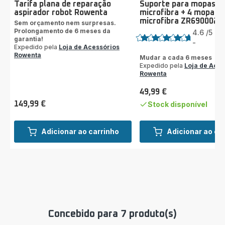
Tarifa plana de reparação
Suporte para mopas d
aspirador robot Rowenta
microfibra + 4 mopas 
microfibra ZR690002
Sem orçamento nem surpresas.
Classificação
Prolongamento de 6 meses da
4.6
/5
15
garantia!
Av
-
ratings.4.6
Expedido pela
Loja de Acessórios
Rowenta
Mudar a cada 6 meses
Expedido pela
Loja de Aces
Rowenta
49,99 €
Preço
149,99 €
Stock disponível
Preço
Adicionar ao carrinho
Adicionar ao ca
Concebido para 7 produto(s)