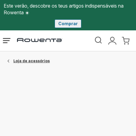
Este verão, descobre os teus artigos indispensáveis na
Rowenta ☀️
Comprar
Página
Abrir
A
O
inicial
o
minha
meu
Rowenta
menu
conta
carri
Loja de acessórios​