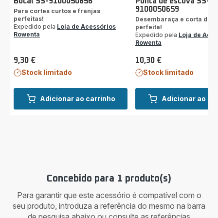
Bocal SS-9100050656
Ponta de escova SS-
9100050659
Para cortes curtos e franjas
perfeitas!
Desembaraça e corta de f
Expedido pela
Loja de Acessórios
perfeita!
Rowenta
Expedido pela
Loja de Aces
Rowenta
9,30 €
10,30 €
Preço
Preço
Stock limitado
Stock limitado
Adicionar ao carrinho
Adicionar ao ca
Concebido para 1 produto(s)
Para garantir que este acessório é compatível com o
seu produto, introduza a referência do mesmo na barra
de pesquisa abaixo ou consulte as referências