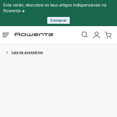
Este verão, descobre os teus artigos indispensáveis na
Rowenta ☀️
Comprar
Página
Abrir
A
O
inicial
o
minha
meu
Rowenta
menu
conta
carri
Loja de acessórios​