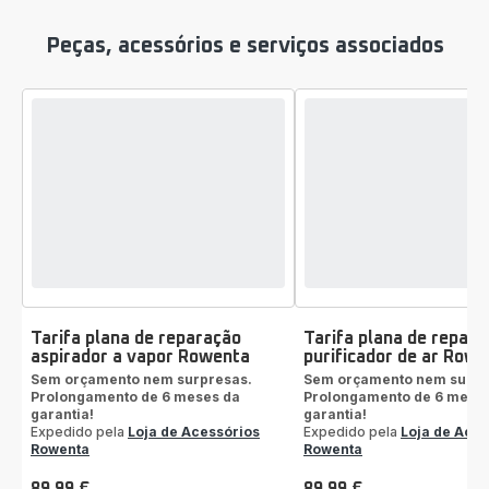
Peças, acessórios e serviços associados
Tarifa plana de reparação
Tarifa plana de repara
aspirador a vapor Rowenta
purificador de ar Row
Sem orçamento nem surpresas.
Sem orçamento nem surpr
Prolongamento de 6 meses da
Prolongamento de 6 mese
garantia!
garantia!
Expedido pela
Loja de Acessórios
Expedido pela
Loja de Aces
Rowenta
Rowenta