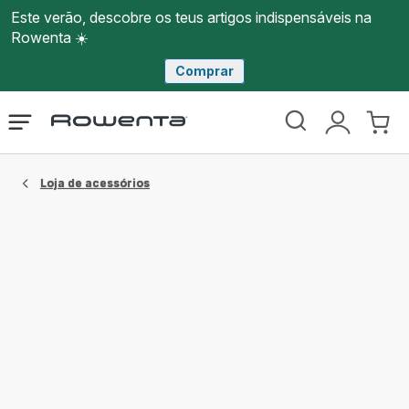
Este verão, descobre os teus artigos indispensáveis na
Rowenta ☀️
Comprar
Página
Abrir
A
O
inicial
o
minha
meu
Rowenta
menu
conta
carri
Loja de acessórios​