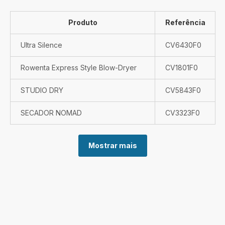
Produto
Referência
Ultra Silence
CV6430F0
Rowenta Express Style Blow-Dryer
CV1801F0
STUDIO DRY
CV5843F0
SECADOR NOMAD
CV3323F0
Mostrar mais