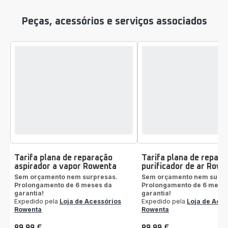
Peças, acessórios e serviços associados
Tarifa plana de reparação
Tarifa plana de repara
aspirador a vapor Rowenta
purificador de ar Row
Sem orçamento nem surpresas.
Sem orçamento nem surpr
Prolongamento de 6 meses da
Prolongamento de 6 mese
garantia!
garantia!
Expedido pela
Loja de Acessórios
Expedido pela
Loja de Aces
Rowenta
Rowenta