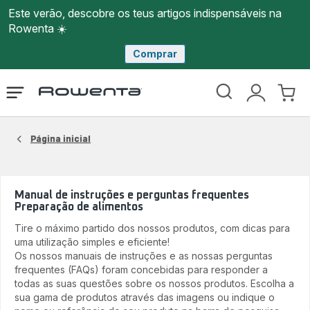
Este verão, descobre os teus artigos indispensáveis na
Rowenta ☀️
Comprar
Página
Abrir
A
O
inicial
o
minha
meu
Rowenta
menu
conta
carri
Página inicial
Manual de instruções e perguntas frequentes
Preparação de alimentos
Tire o máximo partido dos nossos produtos, com dicas para
uma utilização simples e eficiente!
Os nossos manuais de instruções e as nossas perguntas
frequentes (FAQs) foram concebidas para responder a
todas as suas questões sobre os nossos produtos. Escolha a
sua gama de produtos através das imagens ou indique o