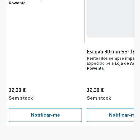
Rowenta
Escova 30 mm SS-181
Penteados sempre impecá
Expedido pela
Loja de Aces
Rowenta
12,30 €
12,30 €
Preço
Preço
Sem stock
Sem stock
Notificar-me
Notificar-me
Escova
Escov
50 mm
30 m
SS-
SS-
1810003694
18100