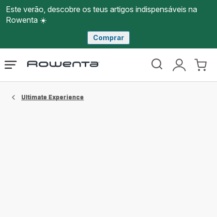
Este verão, descobre os teus artigos indispensáveis na
Rowenta ☀️
Comprar
Página
Abrir
A
O
inicial
o
minha
meu
Rowenta
menu
conta
carri
Ultimate Experience