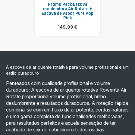
Promo Pack Escova
moldeadora Air Rotate +
Escova de vapor Pure Pop
Pink
149,99 €
Ver
mais
detalhes
-
Promo
Pack
Escova
moldeadora
A escova de ar quente rotativa para volume profissional e um
Air
Rotate
estilo duradouro
+
Escova
Penteados com qualidade profissional e volume
de
duradouro: A escova de ar quente rotativa Rowenta Air
vapor
Pure
Rotate proporciona volume profissional, brilho
Pop
deslumbrante e resultados duradouros. A rotação rápida
Pink
-
combina-se com um fluxo de ar potente, cerdas naturais
149,99 €
e uma gama completa de funcionalidades melhoradas,
para resultados perfeitos e aquela sensação de ter
acabado de sair do cabeleireiro todos os dias.