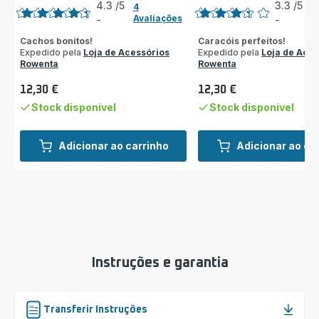
4.3
/5
3.3
/5
4
3
Avaliações
A
-
-
ratings.4.3
ratings.3.3
Cachos bonitos!
Caracóis perfeitos!
Expedido pela
Loja de Acessórios
Expedido pela
Loja de Aces
Rowenta
Rowenta
12,30 €
12,30 €
Preço
Preço
Stock disponível
Stock disponível
Adicionar ao carrinho
Adicionar ao ca
Instruções e garantia
Transferir Instruções