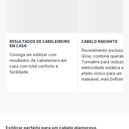
RESULTADOS DE CABELEIREIRO
CABELO RADIANTE
EM CASA
Revestimento exclusivo K
Consiga um estilizar com
Glow, combina queratin
resultados de cabeleireiro em
Turmalina para reduzir a
casa com total conforto e
eletricidade estática atr
facilidade.
efeito iónico para um ca
maleável, mais brilhante 
Estilizar perfeito para um cabelo glamoroso