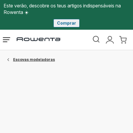
Este verão, descobre os teus artigos indispensáveis na
Rowenta ☀️
Comprar
Página
Abrir
A
O
inicial
o
minha
meu
Rowenta
menu
conta
carri
Escovas modeladoras