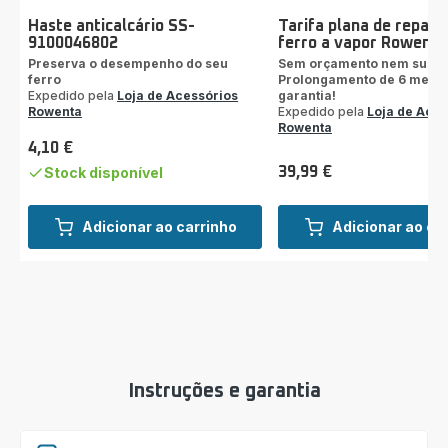
Haste anticalcário SS-
Tarifa plana de repara
9100046802
ferro a vapor Rowenta
Preserva o desempenho do seu
Sem orçamento nem surpr
ferro
Prolongamento de 6 mese
Expedido pela
Loja de Acessórios
garantia!
Rowenta
Expedido pela
Loja de Aces
Rowenta
4,10 €
Preço
Stock disponível
39,99 €
Preço
Adicionar ao carrinho
Adicionar ao ca
Instruções e garantia