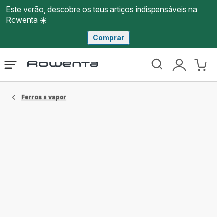
Este verão, descobre os teus artigos indispensáveis na
Rowenta ☀️
Comprar
Página
Abrir
A
O
inicial
o
minha
meu
Rowenta
menu
conta
carri
Ferros a vapor