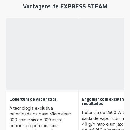
Vantagens de EXPRESS STEAM
Cobertura de vapor total
Engomar com excelente
resultados
A tecnologia exclusiva
Potência de 2500 W alia
patenteada da base Microsteam
saída de vapor contínua
300 com mais de 300 micro-
40 g/minuto e um jato d
orifícios proporciona uma
de até 160 g/minuto para