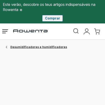
Este verão, descobre os teus artigos indispensáveis na
Rowenta ☀️
Comprar
Página
Abrir
A
O
inicial
o
minha
meu
Rowenta
menu
conta
carri
Desumidificadores e humidificadores