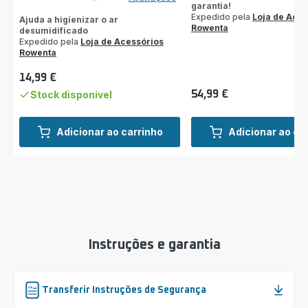
ratings.4.8
garantia!
Expedido pela
Loja de Aces
Ajuda a higienizar o ar
Rowenta
desumidificado
Expedido pela
Loja de Acessórios
Rowenta
14,99 €
Preço
Stock disponível
54,99 €
Preço
Adicionar ao carrinho
Adicionar ao ca
Instruções e garantia
Transferir Instruções de Segurança