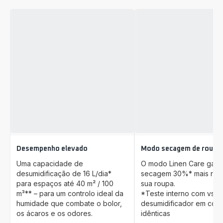
Desempenho elevado
Modo secagem de roupa
Uma capacidade de
O modo Linen Care gara
desumidificação de 16 L/dia*
secagem 30%* mais ráp
para espaços até 40 m² / 100
sua roupa.
m³** – para um controlo ideal da
*Teste interno com vs s
humidade que combate o bolor,
desumidificador em con
os ácaros e os odores.
idênticas