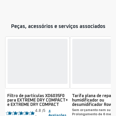
Peças, acessórios e serviços associados
Filtro de partículas XD6035F0
Tarifa plana de repara
para EXTREME DRY COMPACT+
humidificador ou
e EXTREME DRY COMPACT
desumidificador Rowe
Classificação
Sem orçamento nem surpr
4.8
/5
4
Prolongamento de 6 mese
Avaliações
-