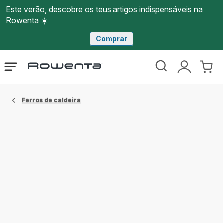
Este verão, descobre os teus artigos indispensáveis na
Rowenta ☀️
Comprar
Página
Abrir
A
O
inicial
o
minha
meu
Rowenta
menu
conta
carri
Ferros de caldeira