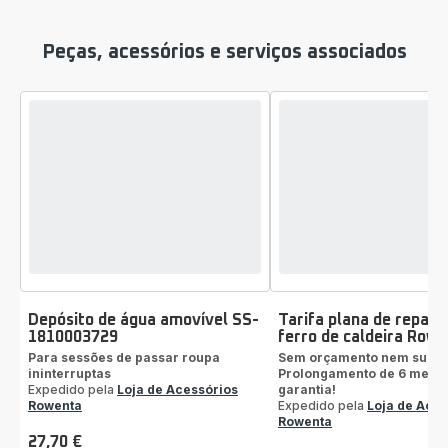
Peças, acessórios e serviços associados
Depósito de água amovível SS-
Tarifa plana de repara
1810003729
ferro de caldeira Row
Para sessões de passar roupa
Sem orçamento nem surpr
ininterruptas
Prolongamento de 6 mese
Expedido pela
Loja de Acessórios
garantia!
Rowenta
Expedido pela
Loja de Aces
Rowenta
27,70 €