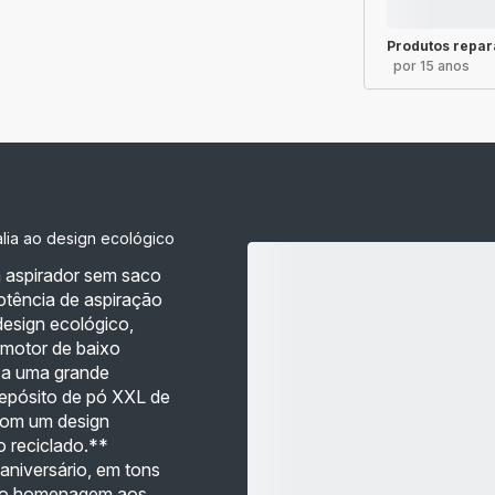
Produtos repar
por 15 anos
lia ao design ecológico
 aspirador sem saco
otência de aspiração
design ecológico,
 motor de baixo
 a uma grande
depósito de pó XXL de
com um design
o reciclado.**
aniversário, em tons
omo homenagem aos