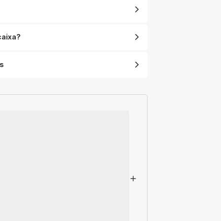
Max
caixa?
s