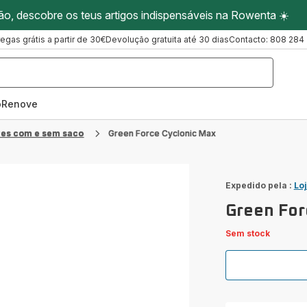
ão, descobre os teus artigos indispensáveis na Rowenta ☀️
regas grátis a partir de 30€
Devolução gratuita até 30 dias
Contacto: 808 284
oRenove
res com e sem saco
Green Force Cyclonic Max
Expedido pela :
Lo
Green For
Sem stock