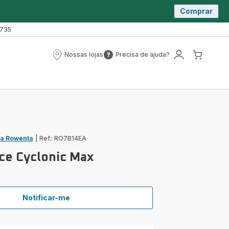
Comprar
 735
Nossas lojas
Precisa de ajuda?
Nossas
Precisa
A
O
lojas
de
minha
meu
ajuda?
conta
carrin
ja Rowenta
|
Ref.: RO7B14EA
ce Cyclonic Max
Notificar-me
Green
Force
Cyclonic