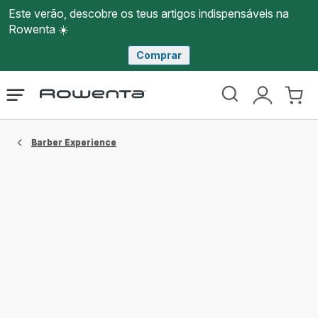
Este verão, descobre os teus artigos indispensáveis na
Rowenta ☀️
Comprar
Página
Abrir
A
O
inicial
o
minha
meu
Rowenta
menu
conta
carri
Barber Experience