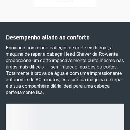
Ver
mais
detalhes
-
Promo
Pack
Head
Shaver
Desempenho aliado ao conforto
Barber
Experience
Equipada com cinco cabeças de corte em titânio, a
+
Aparador
máquina de rapar a cabeça Head Shaver da Rowenta
de
proporciona um corte impecavelmente curto mesmo nas
nariz
e
áreas mais difíceis — sem irritação, puxões ou cortes.
orelhas
Totalmente à prova de água e com uma impressionante
-
68,99 €
autonomia de 80 minutos, esta prática máquina de rapar
é a sua companheira diária ideal para uma cabeça
perfeitamente lisa.