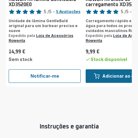
XD3520E0
carregamento XD3510
Classificação
Classificação
5
/5
-
5
/5
-
5 Avaliações
1 
Avaliações
Avaliações
Unidade de lâmina GentleBald
Carregamento rápido e res
de
de
original para um barbear preciso e
água para todos os produt
cinco
cinco
suave
cuidados masculinos Row
estrelas
Expedido pela
Loja de Acessórios
estrelas
Expedido pela
Loja de Aces
Rowenta
Rowenta
(média)
(média)
14,99 €
9,99 €
Preço
Preço
Sem stock
Stock disponível
Notificar-me
Adicionar ao ca
ROWENTA
lâmina
GentleBald
XD3520E0
Instruções e garantia