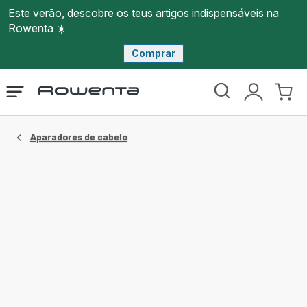
Este verão, descobre os teus artigos indispensáveis na
Rowenta ☀️
Comprar
Página
Abrir
A
O
inicial
o
minha
meu
Rowenta
menu
conta
carri
Aparadores de cabelo