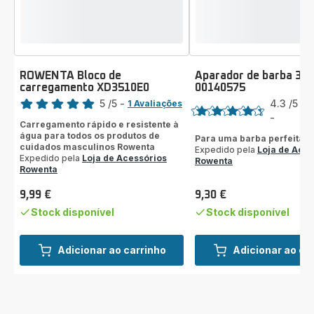
ROWENTA Bloco de
Aparador de barba 32
carregamento XD3510E0
00140575
Classificação
Classificação
5
/5
-
4.3
/5
1 Avaliações
3
Avaliações
A
-
ratings.4.3
Carregamento rápido e resistente à
de
água para todos os produtos de
Para uma barba perfeita
cinco
cuidados masculinos Rowenta
Expedido pela
Loja de Aces
estrelas
Expedido pela
Loja de Acessórios
Rowenta
Rowenta
(média)
9,99 €
9,30 €
Preço
Preço
Stock disponível
Stock disponível
Adicionar ao carrinho
Adicionar ao ca