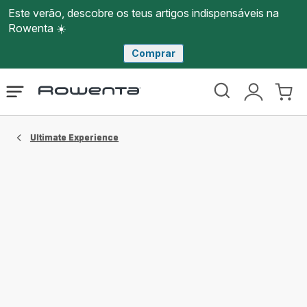
Este verão, descobre os teus artigos indispensáveis na
Rowenta ☀️
Comprar
Página
Abrir
A
O
inicial
o
minha
meu
Rowenta
menu
conta
carri
Ultimate Experience