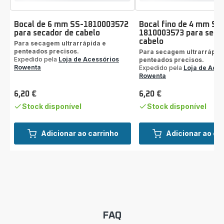
Bocal de 6 mm SS-1810003572
Bocal fino de 4 mm SS
para secador de cabelo
1810003573 para seca
cabelo
Para secagem ultrarrápida e
penteados precisos.
Para secagem ultrarrápid
Expedido pela
Loja de Acessórios
penteados precisos.
Rowenta
Expedido pela
Loja de Aces
Rowenta
6,20 €
6,20 €
Preço
Preço
Stock disponível
Stock disponível
Adicionar ao carrinho
Adicionar ao ca
FAQ